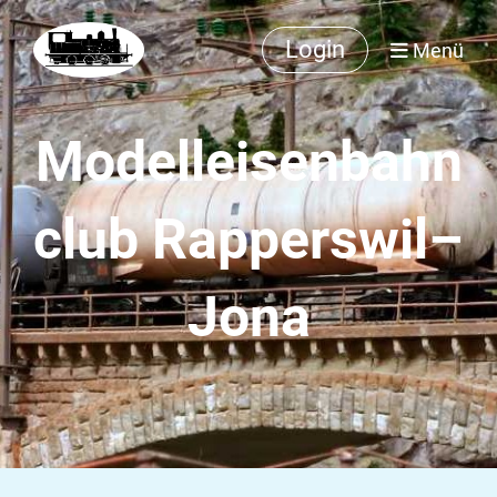
Login
Menü
Modelleisenbahn
club Rapperswil–
Jona