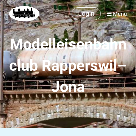
Login
Menü
Modelleisenbahn
club Rapperswil–
Jona