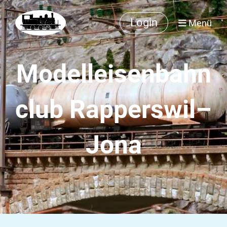
Login
Menü
Modelleisenbahn
club Rapperswil–
Jona