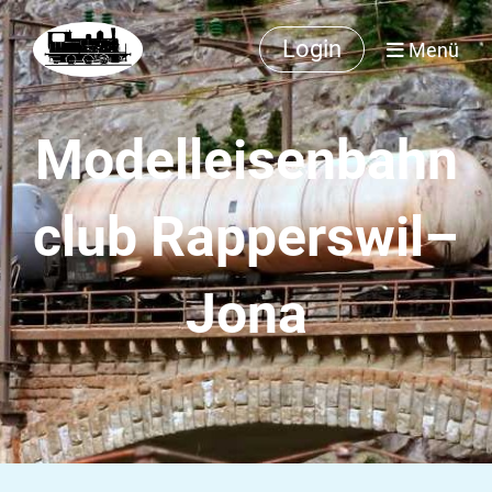
Login
Menü
Modelleisenbahn
club Rapperswil–
Jona