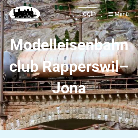
Login
Menü
Modelleisenbahn
club Rapperswil–
Jona