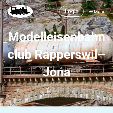
Login
Menü
Modelleisenbahn
club Rapperswil–
Jona